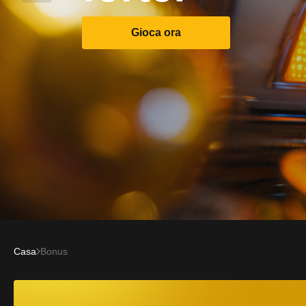
Gioca ora
Casa
Bonus