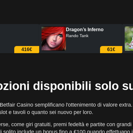
tar Galactica
Grandx
Bowler
268€
416€
zioni disponibili solo s
Betfair Casino semplificano l'ottenimento di valore extra.
lot e tavoli o quanto sei nuovo per loro.
e, come giri gratuiti, premi fedeltà e partite con grandi 
i solito include un bonus fino a €100 quando effettuano i