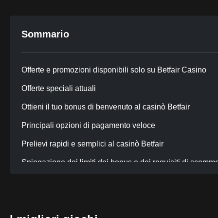
Sommario
Offerte e promozioni disponibili solo su Betfair Casino
Offerte speciali attuali
Ottieni il tuo bonus di benvenuto al casinò Betfair
Principali opzioni di pagamento veloce
Prelievi rapidi e semplici al casinò Betfair
Spiegazione dei limiti dei bonus e dei requisiti di scomm
Uno sguardo ai bonus del casinò Betfair