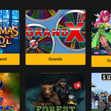
arol
Grandx
Th