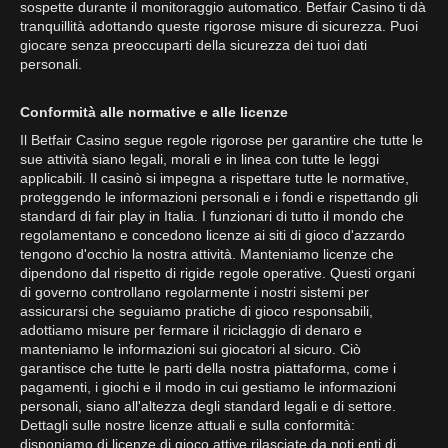
sospette durante il monitoraggio automatico. Betfair Casino ti dà
tranquillità adottando queste rigorose misure di sicurezza. Puoi
giocare senza preoccuparti della sicurezza dei tuoi dati
personali.
Conformità alle normative e alle licenze
Il Betfair Casino segue regole rigorose per garantire che tutte le
sue attività siano legali, morali e in linea con tutte le leggi
applicabili. Il casinò si impegna a rispettare tutte le normative,
proteggendo le informazioni personali e i fondi e rispettando gli
standard di fair play in Italia. I funzionari di tutto il mondo che
regolamentano e concedono licenze ai siti di gioco d'azzardo
tengono d'occhio la nostra attività. Manteniamo licenze che
dipendono dal rispetto di rigide regole operative. Questi organi
di governo controllano regolarmente i nostri sistemi per
assicurarsi che seguiamo pratiche di gioco responsabili,
adottiamo misure per fermare il riciclaggio di denaro e
manteniamo le informazioni sui giocatori al sicuro. Ciò
garantisce che tutte le parti della nostra piattaforma, come i
pagamenti, i giochi e il modo in cui gestiamo le informazioni
personali, siano all'altezza degli standard legali e di settore.
Dettagli sulle nostre licenze attuali e sulla conformità:
disponiamo di licenze di gioco attive rilasciate da noti enti di