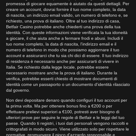
promessa di giocare equamente è aiutato da questi dettagli. Per
creare un account, dovrai fornire il tuo nome completo, la data
di nascita, un indirizzo email valido, un numero di telefono e, se
richiesto, una prova di italiano. Oltre al tuo indirizzo di casa,
Betfair Casino potrebbe anche chiederti una prova della tua
identità. Con queste informazioni viene verificata la tua idoneità
a giocare, il che aiuta anche a fermare frodi e abusi. Includi il
tuo nome completo, la data di nascita, l'indirizzo email e il
numero di telefono in modo che possiamo aggiornare il tuo
account e assicurarci che tu sia chi dici di essere. Il tuo indirizzo
di residenza è necessario anche per assicurarti di vivere in
Italia. Se richiesto dalla legge locale, potrebbe essere
necessario mostrare anche la prova di italiano. Durante la
verifica, potrebbe esserti chiesto di mostrare documenti di
identità come un passaporto o un documento d'identità rilasciato
dal governo.
Non devi depositare denaro quando configuri il tuo account per
la prima volta. Ma per ottenere bonus fino a €200 o per
effettuare prelievi superiori a €100, potresti aver bisogno di
ulteriori prove per seguire le regole di Betfair e le leggi del tuo
paese. Quando ti registri, i tuoi dati personali vengono raccolti e
crittografati in modo sicuro. Viene utilizzato solo per rispettare le
normative, promuovere il gioco d'azzardo responsabile e