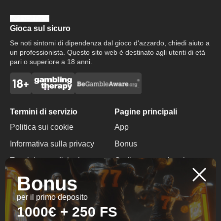
Gioca sul sicuro
Se noti sintomi di dipendenza dal gioco d'azzardo, chiedi aiuto a
un professionista. Questo sito web è destinato agli utenti di età
pari o superiore a 18 anni.
Termini di servizio
Pagine principali
Politica sui cookie
App
Informativa sulla privacy
Bonus
Termini e condizioni
Codice promozionale
Bonus
Gioco responsabile
Bonus senza deposito
per il primo deposito
Contatti
1000€ + 250 FS
+357 97251683