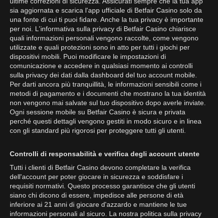
ultime correzioni di sicurezza. Assicurati sempre che la tua app
sia aggiornata e scarica l'app ufficiale di Betfair Casino solo da
una fonte di cui ti puoi fidare. Anche la tua privacy è importante
per noi. L'informativa sulla privacy di Betfair Casino chiarisce
quali informazioni personali vengono raccolte, come vengono
utilizzate e quali protezioni sono in atto per tutti i giochi per
dispositivi mobili. Puoi modificare le impostazioni di
comunicazione e accedere in qualsiasi momento ai controlli
sulla privacy dei dati dalla dashboard del tuo account mobile.
Per darti ancora più tranquillità, le informazioni sensibili come i
metodi di pagamento e i documenti che mostrano la tua identità
non vengono mai salvate sul tuo dispositivo dopo averle inviate.
Ogni sessione mobile su Betfair Casino è sicura e privata
perché questi dettagli vengono gestiti in modo sicuro e in linea
con gli standard più rigorosi per proteggere tutti gli utenti.
Controlli di responsabilità e verifica degli account utente
Tutti i clienti di Betfair Casino devono completare la verifica
dell'account per poter giocare in sicurezza e soddisfare i
requisiti normativi. Questo processo garantisce che gli utenti
siano chi dicono di essere, impedisce alle persone di età
inferiore ai 21 anni di giocare d'azzardo e mantiene le tue
informazioni personali al sicuro. La nostra politica sulla privacy